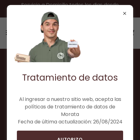
Servicio a Domicilio todos los dias desde
las 7:00 am a 9:00 pm
¡Bienvenido al programa
Tratamiento de datos
morata Cliente Fiel!
Al ingresar a nuestro sitio web, acepta las
políticas de tratamiento de datos de
Morata
Fecha de última actualización: 26/08/2024
AUTORIZO