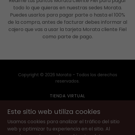
Redime tus puntos Morata cliente Fiel para pagar
todo lo que quieras en nuestras sedes Morata.
Puedes usarlos para pagar parte o hasta el 100%
de la compra, antes de facturar debes informar al
cajero que vas a usar la tarjeta Morata cliente Fiel
como parte de pago.
Copyright © 2026 Morata - Todos los derechos
reservados.
TIENDA VIRTUAL
¡CELEBRA EN MORATA!
Este sitio web utiliza cookies
TRATAMIENTO DE DATOS
Usamos cookies para analizar el tráfico del sitio
POLÍTICA DE PRIVACIDAD
web y optimizar tu experiencia en el sitio. Al
TÉRMINOS Y CONDICIONES